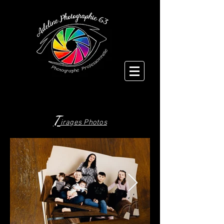
T
irages Ph
otos