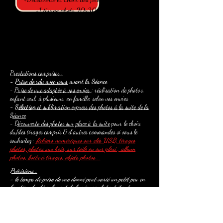
+1 tirage photo 20x30
en cadre
60€
Prestations comprises :
-
Prise de rdv avec vous
avant la Séance
-
Prise de vue adaptée à vos envies
: réalisation de photos,
enfant seul, à plusieurs, en famille,
selon vos envies
-
Sélection
et sublimation express des
photos
à la suite de
la
Séance
-
Découverte des photos sur place à la suite
pour le choix
du/des tirages compris & d'autres commandes si vous le
souhaitez :
fichiers numériques sur clés USB, tirages
photos, photos sur bois, sur toile ou sur plexi , album
photos, boîte à tirages, objets photos...
Précisions :
- le temps de prise de vue donné peut varié un
petit
peu en
fonction du déroulement de la séance : le tout étant
d'obtenir un bon résultat !
- les photos sont réalisées au Studio à Gelles avec le décors
de l'année uniquement
- le nombre de photos
sélectionnées
et sublimées peut varié,