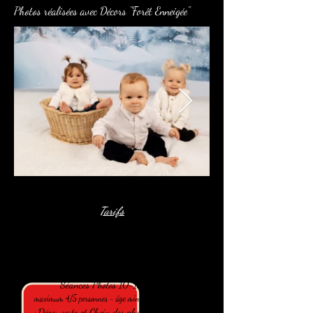
Photos réalisées avec Décors "Forêt Enneigée"
Tarifs
Mini Séance Noël
:
Séances Photos 10-15 min
maximum 4/5 personnes - âge minimum 8/9 mois
+Découverte et Choix
des photos sur place